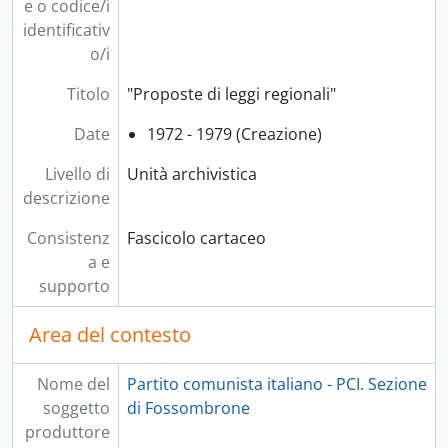
[Serie] S.7 - Stampa e propaganda, 1947 - 1980
e o codice/i
[Serie] S.8 - Volantini, 1947; 1958 - 1983
identificativ
[Serie] S.9 - Elezioni e referendum, 1946; 1952 - 1984
o/i
[Serie] S.10 - Convegni e seminari, 1967 - 1979
Titolo
"Proposte di leggi regionali"
[Serie] S.11 - Feste de L'Unità e altre manifestazioni, 1946 - 1983
[Serie] S.12 - Federazione giovanile comunista italiana (Fgci), 1944 - 1949; 1955 - 1968; 1978
Date
1972 - 1979 (Creazione)
[Serie] S.13 - Amministrazione e bilanci, 1944 - 1978
[Serie] S.14 - Rassegna stampa e pubblicazioni, 1958 - 1980; 2000
Livello di
Unità archivistica
[Serie] S.15 - Fotografie, [195-?] - 1983
descrizione
Consistenz
Fascicolo cartaceo
a e
supporto
Area del contesto
Nome del
Partito comunista italiano - PCI. Sezione
soggetto
di Fossombrone
produttore