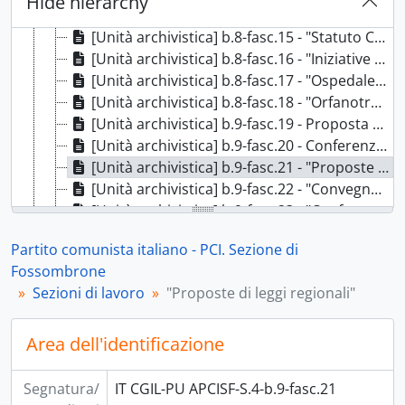
Hide hierarchy
[Unità archivistica] b.8-fasc.14 - "Informazione", 1968 - 1980
[Unità archivistica] b.8-fasc.15 - "Statuto Consorzio sanitario", [1969]
[Unità archivistica] b.8-fasc.16 - "Iniziative di partito. Problema individuazione Unità sanitarie locali", 1969
[Unità archivistica] b.8-fasc.17 - "Ospedale", 1969 - 1970
[Unità archivistica] b.8-fasc.18 - "Orfanotrofio femminile", [1969?]
[Unità archivistica] b.9-fasc.19 - Proposta di legge sulla caccia, 1970 - 1971
[Unità archivistica] b.9-fasc.20 - Conferenza sull'emigrazione, 1971; 1973; 1979
[Unità archivistica] b.9-fasc.21 - "Proposte di leggi regionali", 1972 - 1979
[Unità archivistica] b.9-fasc.22 - "Convegno sullo sviluppo dell'ospedale", 1973
[Unità archivistica] b.9-fasc.23 - "Conferenza regionale sull'emigrazione", 1974
[Unità archivistica] b.9-fasc.24 - "Sanità leggi documenti", 1974 - 1978; 1980
Partito comunista italiano - PCI. Sezione di
[Unità archivistica] b.9-fasc.25 - "IRAB. Risultati indagine Commissione comunale", 1975 - 1976
Fossombrone
[Unità archivistica] b.9-fasc.26 - "Sanità ULSS", 1977
Sezioni di lavoro
"Proposte di leggi regionali"
[Unità archivistica] b.9-fasc.27 - Distretti scolastici, 1977
[Unità archivistica] b.9-fasc.28 - "Sanità", 1978
[Unità archivistica] b.9-fasc.29 - "Ospedale", 1978 - 1979
Area dell'identificazione
[Serie] S.5 - Corrispondenza, 1944 - 1984
[Serie] S.6 - Circolari, 1942; 1944 - 1978
Segnatura/
IT CGIL-PU APCISF-S.4-b.9-fasc.21