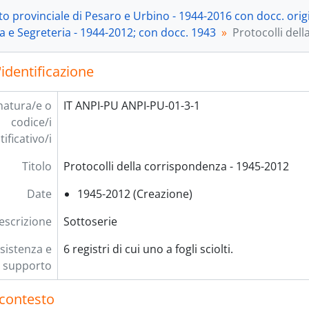
[Unità archivistica] 5-b.4-fasc.5 - Registro protocollo 19
o provinciale di Pesaro e Urbino - 1944-2016 con docc. orig
[Unità archivistica] 6-b.4-fasc.6 - Registro protocollo 19
a e Segreteria - 1944-2012; con docc. 1943
Protocolli del
[Sottoserie] 2 - Corrispondenza - 1944-2005, 1944-2005
[Sottoserie] 3 - Rapporti con il Comitato nazionale e region
'identificazione
[Sottoserie] 4 - Attività della Presidenza e della Segreteria
[Sottoserie] 5 - Attività ricreativa - 1946-1999, 1946-1999
rie] 4 - Partigiani - [1943]-1944-2012, [1943]-1944-2012
natura/e o
IT ANPI-PU ANPI-PU-01-3-1
rie] 5 - Antifascismo e Resistenza - 1946-2016; con docc. in copia 1850-1
codice/i
rie] 6 - Amministrazione - 1944-1995, 1944-1995
tificativo/i
rie] 7 - Personalità della Resistenza e dell'antifascismo - 1944-2015; co
Titolo
Protocolli della corrispondenza - 1945-2012
rie] 8 - Sezioni ANPI - 1944-2010; con docc. 1920-1929; 1943
rie] 9 - Documenti e testimonianze - 1944-2015; con docc. 
Date
1945-2012 (Creazione)
rie] 10 - Rassegna stampa - 1944-2004; con docc. 1914, 1944
descrizione
Sottoserie
sistenza e
6 registri di cui uno a fogli sciolti.
supporto
 contesto