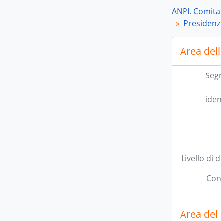
ANPI. Comitat
Presidenz
Area dell
[Se
Seg
[Se
[Se
iden
[Se
[Se
[Se
[Se
Livello di 
Con
Area del