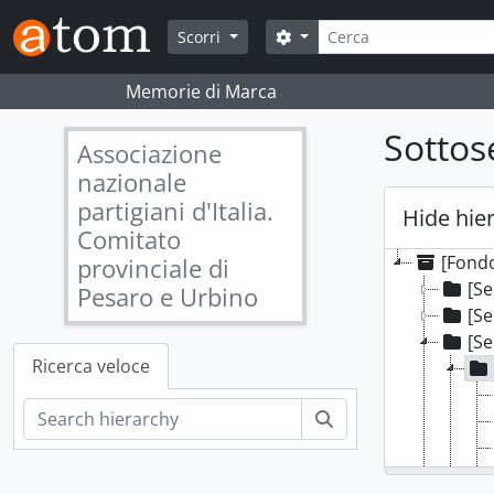
Skip to main content
Cerca
Search options
Scorri
Memorie di Marca
Sottos
Associazione
nazionale
partigiani d'Italia.
Hide hie
Comitato
[Fondo]
provinciale di
[Se
Pesaro e Urbino
[Se
[Se
Ricerca veloce
Cerca